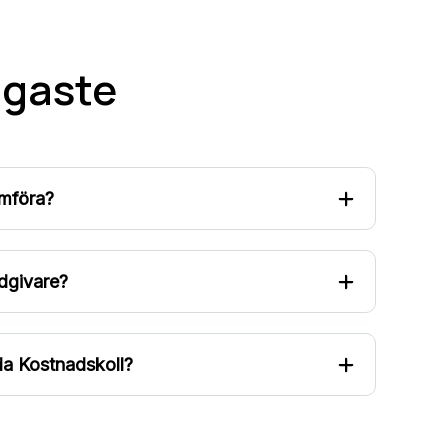
ligaste
ämföra?
ådgivare?
da Kostnadskoll?