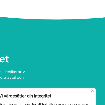
et
identifierar vi
mera avtal och
Vi värdesätter din integritet
Vi använder cookies för att förbättra din webbupplevelse,