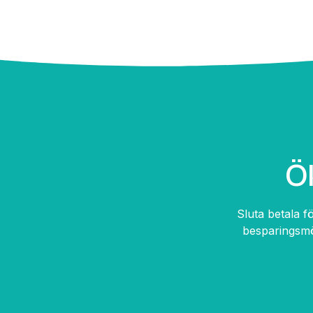
Ö
Sluta betala f
besparingsmöj